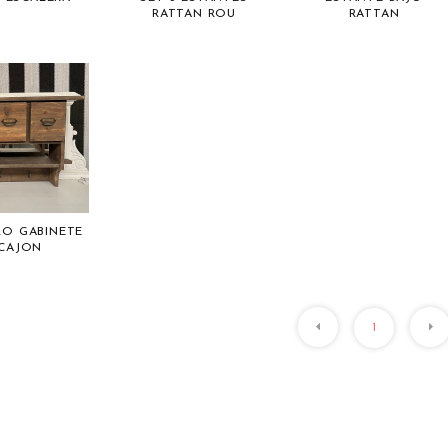
RATTAN ROU
RATTAN
RO GABINETE
 CAJON
1